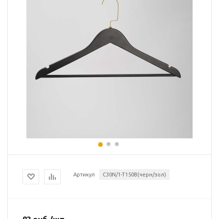
Артикул
C30N/1-T150B(черн/зол)