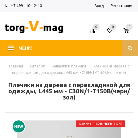
+7 499 110-12-10
Вход
Регистрация
0
0
0
МЕНЮ
Главная
-
Каталог
-
Вешалки и плечики
-
Плечики из дерева с
перекладиной для одежды, L445 мм - C30N/1-T150B(черн/зол)
Плечики из дерева с перекладиной для
одежды, L445 мм - C30N/1-T150B(черн/
зол)
C30N/1-T150B(ЧЕРН/ЗОЛ)