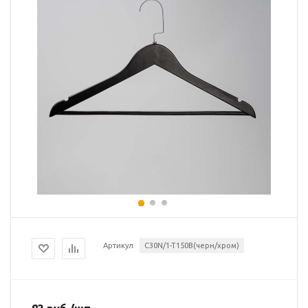
Артикул
C30N/1-T150B(черн/хром)