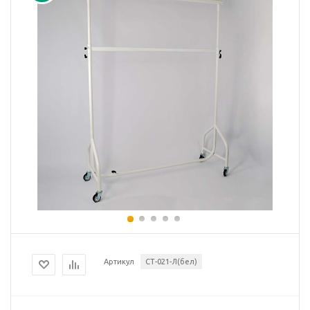
Артикул
СТ-021-Л(бел)