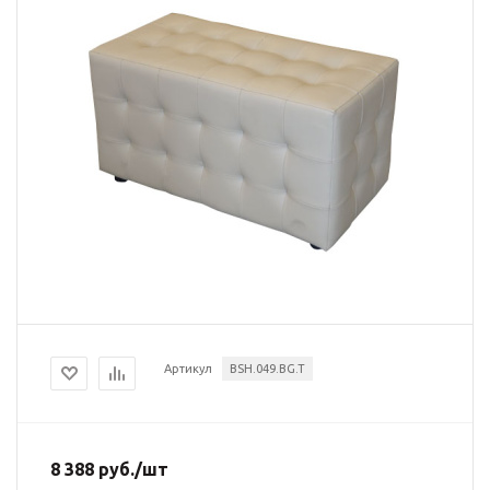
Артикул
BSH.049.BG.T
8 388
руб.
/шт