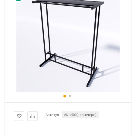
Артикул
VU-1500(черн/черн)