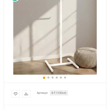
Артикул
Б-Т-11(бел)