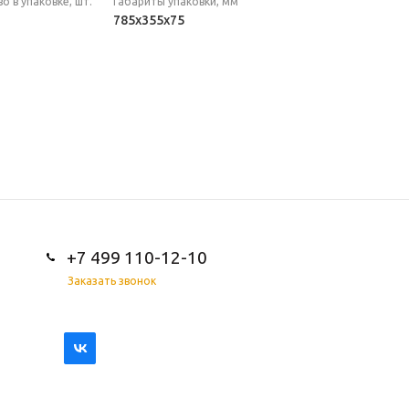
о в упаковке, шт.
Габариты упаковки, мм
785х355х75
+7 499 110-12-10
Заказать звонок