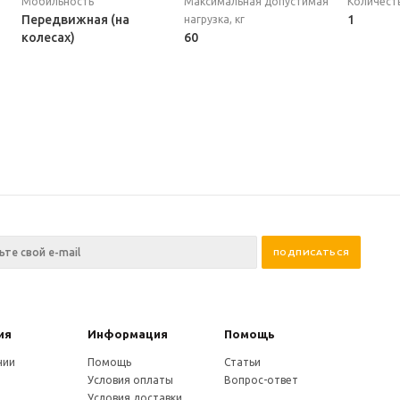
Мобильность
Максимальная допустимая
Количеств
Передвижная (на
1
нагрузка, кг
колесах)
60
ия
Информация
Помощь
нии
Помощь
Статьи
Условия оплаты
Вопрос-ответ
Условия доставки